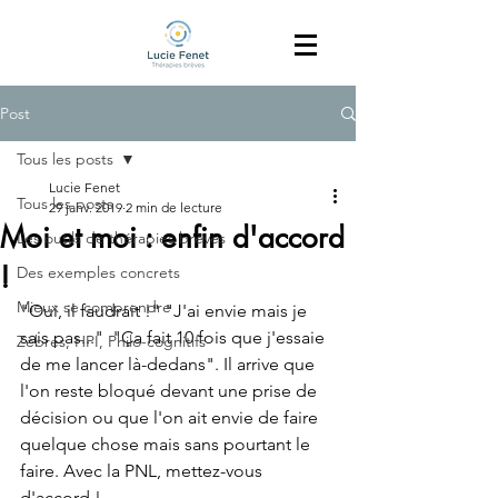
Post
Tous les posts
Lucie Fenet
Tous les posts
29 janv. 2019
2 min de lecture
Moi et moi : enfin d'accord
Les outils de thérapies brèves
!
Des exemples concrets
Mieux se comprendre
"Oui, il faudrait !" "J'ai envie mais je 
sais pas..."  "Ça fait 10 fois que j'essaie 
Zèbres, HPI, Philo-cognitifs
de me lancer là-dedans". Il arrive que 
l'on reste bloqué devant une prise de 
décision ou que l'on ait envie de faire 
quelque chose mais sans pourtant le 
faire. Avec la PNL, mettez-vous 
d'accord !