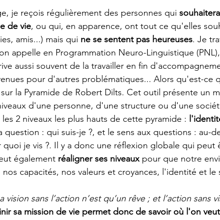
ge, je reçois régulièrement des personnes qui 
souhaitera
e de vie
, ou qui, en apparence, ont tout ce qu'elles souha
es, amis...) mais qui 
ne se sentent pas heureuses
. Je tr
u'on appelle en Programmation Neuro-Linguistique (PNL),
'arrive aussi souvent de la travailler en fin d'accompagnem
enues pour d'autres problématiques... Alors qu'est-ce q
sur la Pyramide de Robert Dilts. Cet outil présente un 
niveaux d'une personne, d'une structure ou d'une sociét
 les 2 niveaux les plus hauts de cette pyramide : 
l'identi
a question : qui suis-je ?, et le sens aux questions : au-d
 quoi je vis ?. Il y a donc une réflexion globale qui peut ê
eut également 
réaligner ses niveaux
 pour que notre env
os capacités, nos valeurs et croyances, l'identité et le 
a vision sans l’action n’est qu’un rêve ; et l’action sans vi
inir sa mission de vie permet donc de savoir où l'on veut 