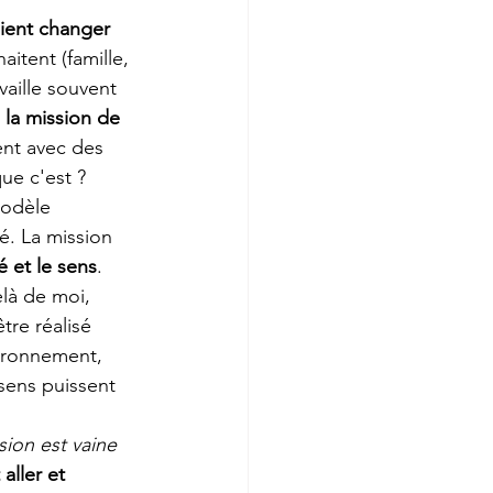
ient changer 
itent (famille, 
availle souvent 
 
la mission de 
ent avec des 
ue c'est ? 
modèle 
é. La mission 
té et le sens
. 
elà de moi, 
tre réalisé 
ironnement, 
sens puissent 
sion est vaine 
aller et 