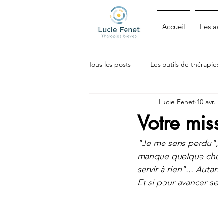
Accueil
Les 
Tous les posts
Les outils de thérapie
Lucie Fenet
10 avr.
Zèbres, HPI, Philo-cognitifs
Votre miss
"Je me sens perdu", 
manque quelque chose
servir à rien"
... Auta
Et si pour avancer se