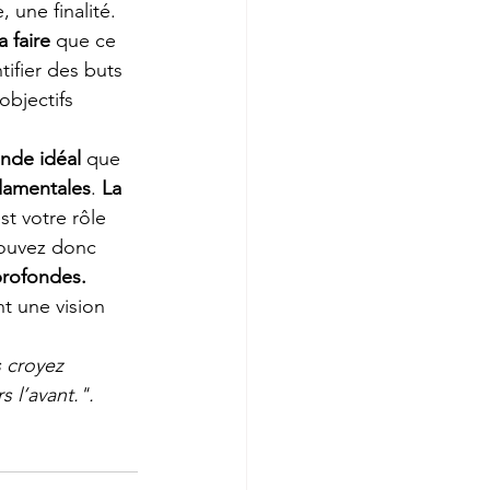
, une finalité. 
a faire
 que ce 
ifier des buts 
objectifs 
nde idéal 
que 
ndamentales
. 
La 
st votre rôle 
pouvez donc 
profondes.
t une vision 
s croyez 
s l’avant.".