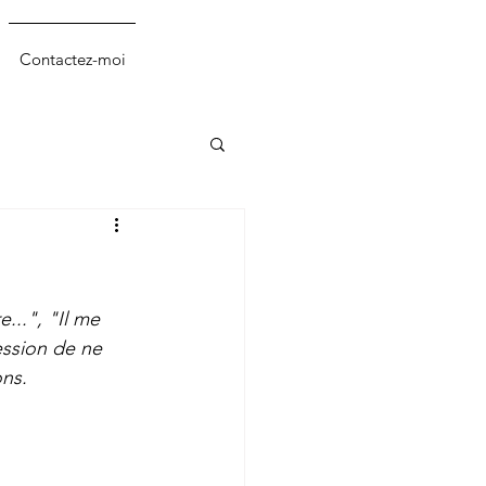
Contactez-moi
...", "Il me 
ession de ne 
ns. 