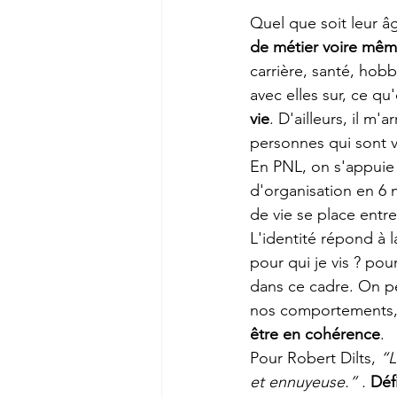
Quel que soit leur â
de métier voire mêm
carrière, santé, hobbi
avec elles sur, ce q
vie
. D'ailleurs, il m
personnes qui sont v
En PNL, on s'appuie 
d'organisation en 6 
de vie se place entre
L'identité répond à l
pour qui je vis ? pour
dans ce cadre. On p
nos comportements, n
être en cohérence
.
Pour Robert Dilts, 
“L
et ennuyeuse.” . 
Déf