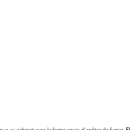
ue au cabinet avec la ferme envie d'arrêter de fumer. 
El