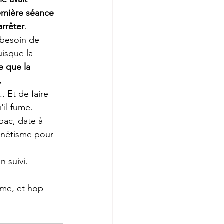
emière séance
arrêter
. 
 besoin de 
uisque la 
e que la 
, 
 Et de faire 
'il fume.
bac, date à 
gnétisme pour 
 suivi. 
me, et hop 