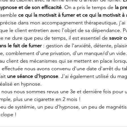
hypnose et de son efficacité
. On a pris le temps de 
la pr
semble 
ce qui la motivait à fumer et ce qui la motivait à 
et précise dans mon accompagnement thérapeutique, j'ai
 que le client entretien avec l'objet de sa dépendance. P
 ne dure que peu de temps, il est essentiel de 
savoir c
ns le fait de fumer 
: gestion de l'anxiété, détente, plaisir
exe, comblement d'une privation, d'un manque/d'un vide...
u client des mécanismes qui se mettent en place lorsqu
e effectuée nous avons convenu d'une date d'arrêt du ta
ait 
une séance d'hypnose
. J'ai également utilisé du ma
 réalisé en hypnose. 
, nous nous sommes revus une 3e et dernière fois pour un
imple, plus une cigarette en 2 mois !
eu de systémie, un peu d'hypnose, un peu de magnétis
 clope !