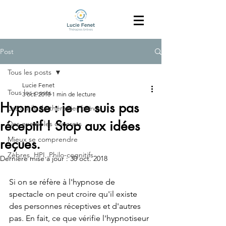
Post
Tous les posts
Lucie Fenet
Tous les posts
3 oct. 2018
1 min de lecture
Hypnose : je ne suis pas
Les outils de thérapies brèves
réceptif ! Stop aux idées
Des exemples concrets
Mieux se comprendre
reçues.
Zèbres, HPI, Philo-cognitifs
Dernière mise à jour :
30 oct. 2018
Si on se réfère à l'hypnose de 
spectacle on peut croire qu'il existe 
des personnes réceptives et d'autres 
pas. En fait, ce que vérifie l'hypnotiseur 